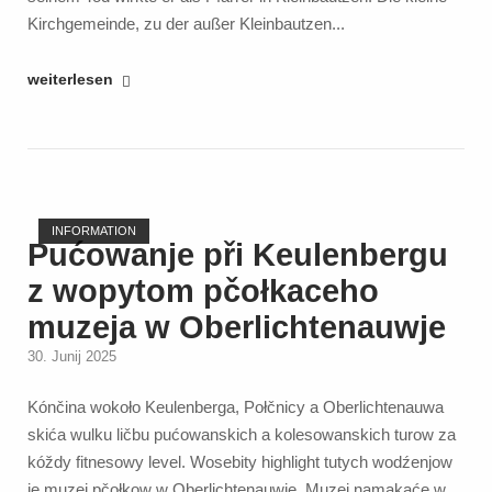
Kirchgemeinde, zu der außer Kleinbautzen...
"Nach
weiterlesen
sorbischen
evangelischen
Geistlichen
benannte
Open post
Häuser
INFORMATION
und
Pućowanje při Keulenbergu
Räumlichkeiten"
z wopytom pčołkaceho
muzeja w Oberlichtenauwje
30. Junij 2025
Kónčina wokoło Keulenberga, Połčnicy a Oberlichtenauwa
skića wulku ličbu pućowanskich a kolesowanskich turow za
kóždy fitnesowy level. Wosebity highlight tutych wodźenjow
je muzej pčołkow w Oberlichtenauwje. Muzej namakaće w