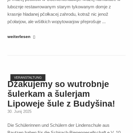
luboznje restawrowanym starym tykowanym domje z
krasnje hladanej pčołkacej zahrodu, kotraž nic jenož
pčołarjow, ale wšitkich wopytowarjow přeprošuje ...
"Wanderung
weiterlesen
am
Keulenberg
mit
einem
Open post
Besuch
VERANSTALTUNG
im
Dźakujemy so wutrobnje
Bienenmuseum
šulerkam a šulerjam
Oberlichtenau"
Lipoweje šule z Budyšina!
30. Junij 2025
Die Schülerinnen und Schülern der Lindenschule aus
Bautzen haben für die Schirach-Bienengesellschaft e.V. 10