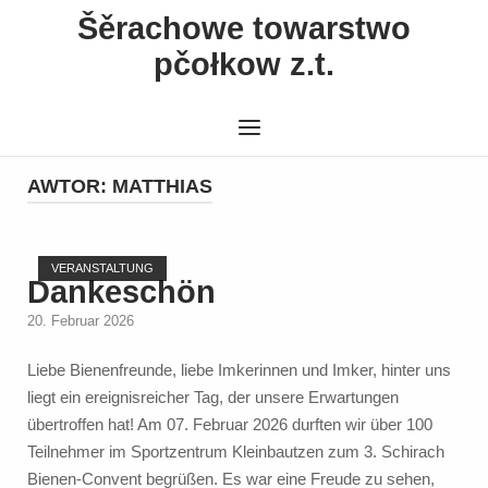
Skip
Šěrachowe towarstwo
to
pčołkow z.t.
content
Menu
AWTOR:
MATTHIAS
Open post
VERANSTALTUNG
Dankeschön
20. Februar 2026
Liebe Bienenfreunde, liebe Imkerinnen und Imker, hinter uns
liegt ein ereignisreicher Tag, der unsere Erwartungen
übertroffen hat! Am 07. Februar 2026 durften wir über 100
Teilnehmer im Sportzentrum Kleinbautzen zum 3. Schirach
Bienen-Convent begrüßen. Es war eine Freude zu sehen,