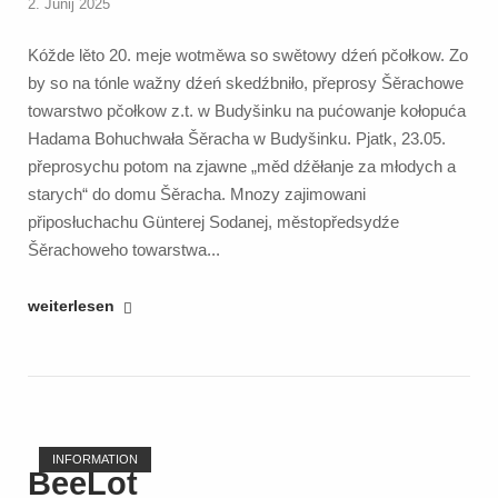
der
2. Junij 2025
Lindenschule
Kóžde lěto 20. meje wotměwa so swětowy dźeń pčołkow. Zo
in
by so na tónle wažny dźeń skedźbniło, přeprosy Šěrachowe
Bautzen!"
towarstwo pčołkow z.t. w Budyšinku na pućowanje kołopuća
Hadama Bohuchwała Šěracha w Budyšinku. Pjatk, 23.05.
přeprosychu potom na zjawne „měd dźěłanje za młodych a
starych“ do domu Šěracha. Mnozy zajimowani
připosłuchachu Günterej Sodanej, městopředsydźe
Šěrachoweho towarstwa...
"Honigschleudern
weiterlesen
für
Jung
und
Alt
Open post
im
INFORMATION
Schirach-
BeeLot