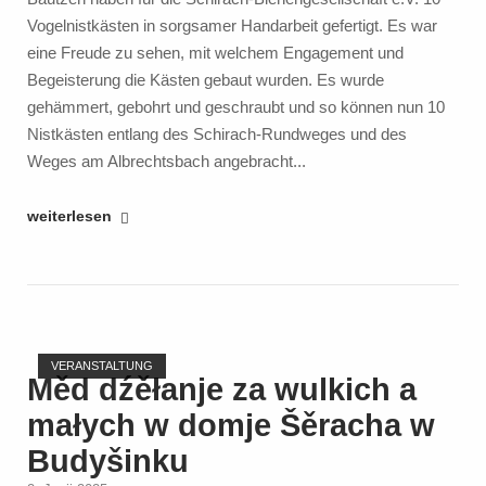
Vogelnistkästen in sorgsamer Handarbeit gefertigt. Es war
eine Freude zu sehen, mit welchem Engagement und
Begeisterung die Kästen gebaut wurden. Es wurde
gehämmert, gebohrt und geschraubt und so können nun 10
Nistkästen entlang des Schirach-Rundweges und des
Weges am Albrechtsbach angebracht...
"Wir
weiterlesen
bedanken
uns
ganz
herzlich
Open post
bei
VERANSTALTUNG
den
Měd dźěłanje za wulkich a
Schülerinnen
małych w domje Šěracha w
und
Budyšinku
Schülern