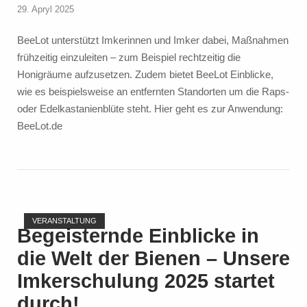
Haus
29. Apryl 2025
Kleinbautzen"
BeeLot unterstützt Imkerinnen und Imker dabei, Maßnahmen
frühzeitig einzuleiten – zum Beispiel rechtzeitig die
Honigräume aufzusetzen. Zudem bietet BeeLot Einblicke,
wie es beispielsweise an entfernten Standorten um die Raps-
oder Edelkastanienblüte steht. Hier geht es zur Anwendung:
BeeLot.de
Open post
VERANSTALTUNG
Begeisternde Einblicke in
die Welt der Bienen – Unsere
Imkerschulung 2025 startet
durch!