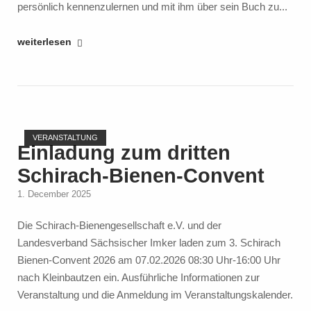
persönlich kennenzulernen und mit ihm über sein Buch zu...
"Kamingespräch
weiterlesen
mit
Buchautor
Roland
Sachs"
Open post
VERANSTALTUNG
Einladung zum dritten
Schirach-Bienen-Convent
1. December 2025
Die Schirach-Bienengesellschaft e.V. und der
Landesverband Sächsischer Imker laden zum 3. Schirach
Bienen-Convent 2026 am 07.02.2026 08:30 Uhr-16:00 Uhr
nach Kleinbautzen ein. Ausführliche Informationen zur
Veranstaltung und die Anmeldung im Veranstaltungskalender.