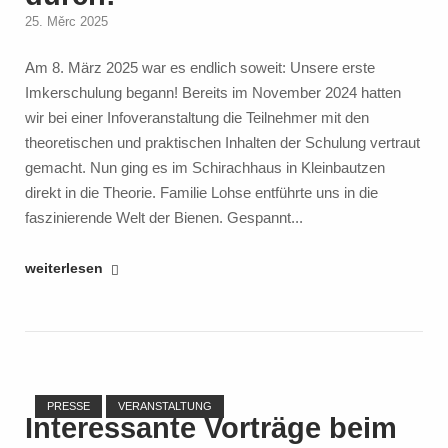
25. Měrc 2025
Am 8. März 2025 war es endlich soweit: Unsere erste
Imkerschulung begann! Bereits im November 2024 hatten
wir bei einer Infoveranstaltung die Teilnehmer mit den
theoretischen und praktischen Inhalten der Schulung vertraut
gemacht. Nun ging es im Schirachhaus in Kleinbautzen
direkt in die Theorie. Familie Lohse entführte uns in die
faszinierende Welt der Bienen. Gespannt...
"Begeisternde
weiterlesen
Einblicke
in
die
Welt
Open post
der
PRESSE
VERANSTALTUNG
Bienen
Interessante Vorträge beim
–