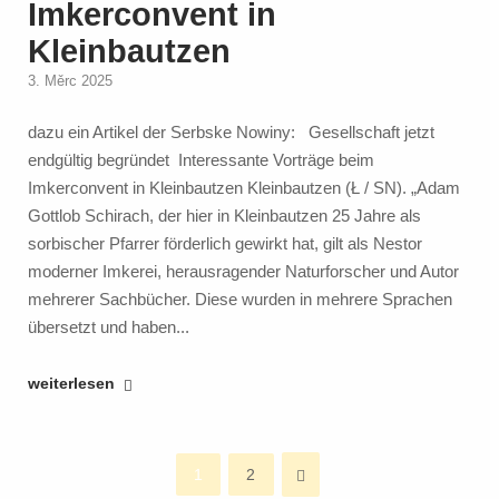
Imkerconvent in
Unsere
Kleinbautzen
Imkerschulung
2025
3. Měrc 2025
startet
dazu ein Artikel der Serbske Nowiny: Gesellschaft jetzt
durch!"
endgültig begründet Interessante Vorträge beim
Imkerconvent in Kleinbautzen Kleinbautzen (Ł / SN). „Adam
Gottlob Schirach, der hier in Kleinbautzen 25 Jahre als
sorbischer Pfarrer förderlich gewirkt hat, gilt als Nestor
moderner Imkerei, herausragender Naturforscher und Autor
mehrerer Sachbücher. Diese wurden in mehrere Sprachen
übersetzt und haben...
"Interessante
weiterlesen
Vorträge
beim
Posts
Imkerconvent
1
2
in