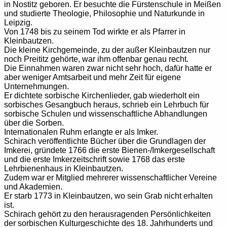
in Nostitz geboren. Er besuchte die Fürstenschule in Meißen
und studierte Theologie, Philosophie und Naturkunde in
Leipzig.
Von 1748 bis zu seinem Tod wirkte er als Pfarrer in
Kleinbautzen.
Die kleine Kirchgemeinde, zu der außer Kleinbautzen nur
noch Preititz gehörte, war ihm offenbar genau recht.
Die Einnahmen waren zwar nicht sehr hoch, dafür hatte er
aber weniger Amtsarbeit und mehr Zeit für eigene
Unternehmungen.
Er dichtete sorbische Kirchenlieder, gab wiederholt ein
sorbisches Gesangbuch heraus, schrieb ein Lehrbuch für
sorbische Schulen und wissenschaftliche Abhandlungen
über die Sorben.
Internationalen Ruhm erlangte er als Imker.
Schirach veröffentlichte Bücher über die Grundlagen der
Imkerei, gründete 1766 die erste Bienen-/Imkergesellschaft
und die erste Imkerzeitschrift sowie 1768 das erste
Lehrbienenhaus in Kleinbautzen.
Zudem war er Mitglied mehrerer wissenschaftlicher Vereine
und Akademien.
Er starb 1773 in Kleinbautzen, wo sein Grab nicht erhalten
ist.
Schirach gehört zu den herausragenden Persönlichkeiten
der sorbischen Kulturgeschichte des 18. Jahrhunderts und