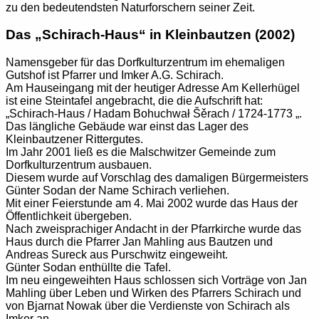
zu den bedeutendsten Naturforschern seiner Zeit.
Das „Schirach-Haus“ in Kleinbautzen (2002)
Namensgeber für das Dorfkulturzentrum im ehemaligen
Gutshof ist Pfarrer und Imker A.G. Schirach.
Am Hauseingang mit der heutiger Adresse Am Kellerhügel
ist eine Steintafel angebracht, die die Aufschrift hat:
„Schirach-Haus / Hadam Bohuchwał Šěrach / 1724-1773 „.
Das längliche Gebäude war einst das Lager des
Kleinbautzener Rittergutes.
Im Jahr 2001 ließ es die Malschwitzer Gemeinde zum
Dorfkulturzentrum ausbauen.
Diesem wurde auf Vorschlag des damaligen Bürgermeisters
Günter Sodan der Name Schirach verliehen.
Mit einer Feierstunde am 4. Mai 2002 wurde das Haus der
Öffentlichkeit übergeben.
Nach zweisprachiger Andacht in der Pfarrkirche wurde das
Haus durch die Pfarrer Jan Mahling aus Bautzen und
Andreas Sureck aus Purschwitz eingeweiht.
Günter Sodan enthüllte die Tafel.
Im neu eingeweihten Haus schlossen sich Vorträge von Jan
Mahling über Leben und Wirken des Pfarrers Schirach und
von Bjarnat Nowak über die Verdienste von Schirach als
Imker an.