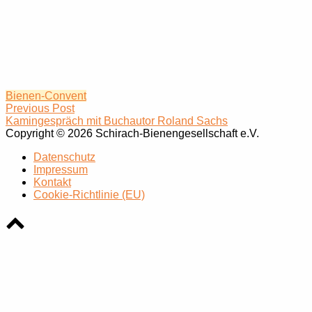
Bienen-Convent
Beitrags-
Previous Post
Kamingespräch mit Buchautor Roland Sachs
Navigation
Copyright © 2026 Schirach-Bienengesellschaft e.V.
Datenschutz
Impressum
Kontakt
Cookie-Richtlinie (EU)
Scroll
to
top