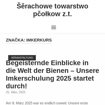
Skip
Šěrachowe towarstwo
to
pčołkow z.t.
content
Menu
ZNAČKA:
IMKERKURS
Open post
VERANSTALTUNG
Begeisternde Einblicke in
die Welt der Bienen – Unsere
Imkerschulung 2025 startet
durch!
25. Měrc 2025
Am 8. März 2025 war es endlich soweit: Unsere erste