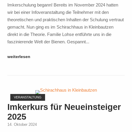
Imkerschulung begann! Bereits im November 2024 hatten
wir bei einer Infoveranstaltung die Teilnehmer mit den
theoretischen und praktischen Inhalten der Schulung vertraut
gemacht. Nun ging es im Schirachhaus in Kleinbautzen
direkt in die Theorie. Familie Lohse entführte uns in die
faszinierende Welt der Bienen. Gespannt...
"Begeisternde
weiterlesen
Einblicke
in
die
Welt
Open post
der
VERANSTALTUNG
Bienen
Imkerkurs für Neueinsteiger
–
2025
Unsere
Imkerschulung
14. Oktober 2024
2025